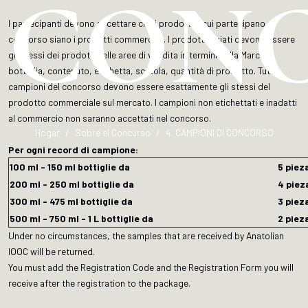
CON
I partecipanti devono accettare che i prodotti a cui partecipano al
concorso siano i prodotti commerciali. I prodotti inviati devono essere
gli stessi dei prodotti nelle aree di vendita in termini della Marca,
bottiglia, contenuto, etichetta, scatola, quantità di prodotto. Tutti i
campioni del concorso devono essere esattamente gli stessi del
prodotto commerciale sul mercato. I campioni non etichettati e inadatti
al commercio non saranno accettati nel concorso.
Hogar
Sobre el Concurso
4. CAMPIONI DI CONCORSO
Per ogni record di campione
:
100 ml - 150 ml bottiglie da
5 piez
200 ml - 250 ml bottiglie da
4 piez
300 ml - 475 ml bottiglie da
3 piez
500 ml - 750 ml - 1 L bottiglie da
2 piez
Under no circumstances, the samples that are received by Anatolian
IOOC will be returned.
You must add the Registration Code and the Registration Form you will
receive after the registration to the package.