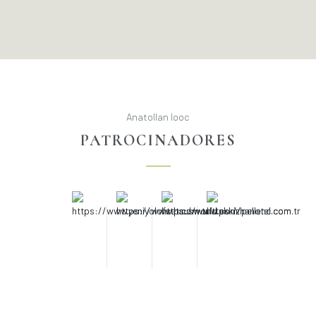
AnatolIan Iooc
PATROCINADORES